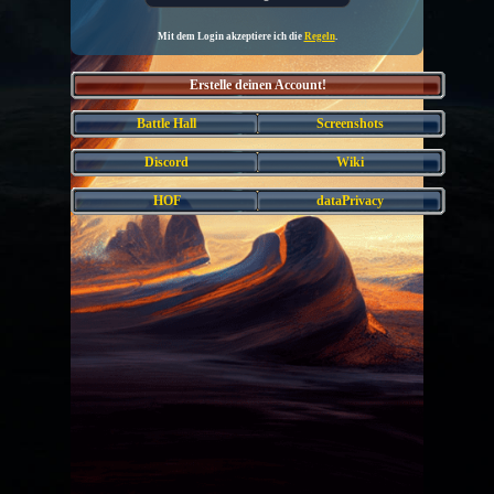
Mit dem Login akzeptiere ich die
Regeln
.
Erstelle deinen Account!
Battle Hall
Screenshots
Discord
Wiki
HOF
dataPrivacy